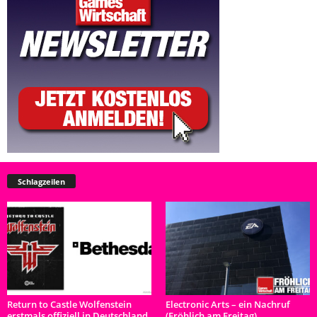
Schlagzeilen
Return to Castle Wolfenstein
Electronic Arts – ein Nachruf
erstmals offiziell in Deutschland
(Fröhlich am Freitag)