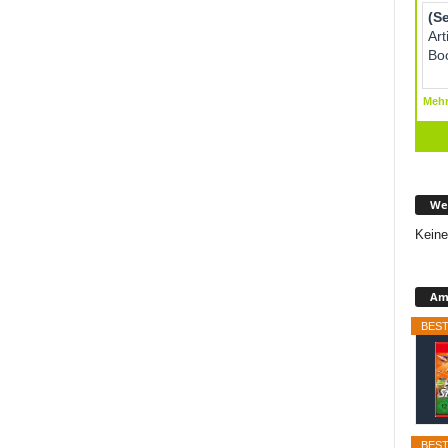
We
Keine
Ama
BEST
BEST