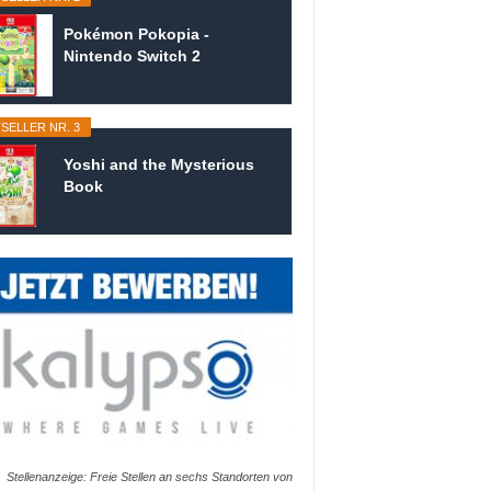
Pokémon Pokopia -
Nintendo Switch 2
SELLER NR. 3
Yoshi and the Mysterious
Book
Stellenanzeige: Freie Stellen an sechs Standorten von