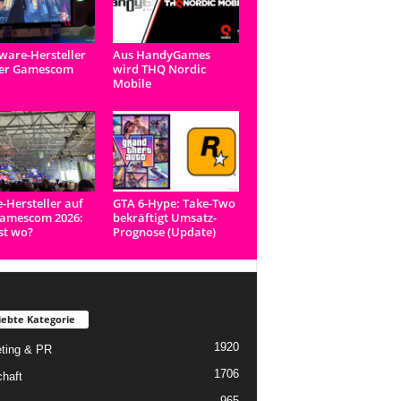
are-Hersteller
Aus HandyGames
der Gamescom
wird THQ Nordic
Mobile
e-Hersteller auf
GTA 6-Hype: Take-Two
Gamescom 2026:
bekräftigt Umsatz-
st wo?
Prognose (Update)
iebte Kategorie
1920
ting & PR
1706
chaft
965