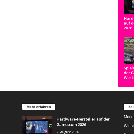
Hardw
auf 
2026
Spiel
der 
Wer i
Mehr erfahren
Bel
Marke
Hardware-Hersteller auf der
Gamescom 2026
Wirts
7. August 2026