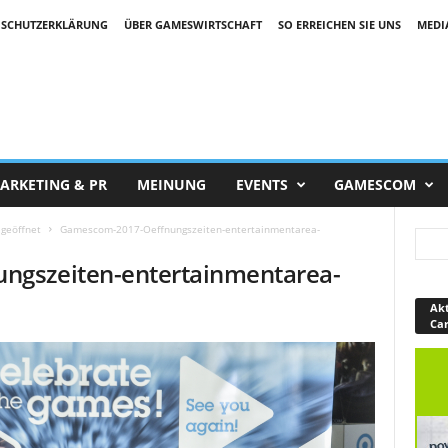
SCHUTZERKLÄRUNG
ÜBER GAMESWIRTSCHAFT
SO ERREICHEN SIE UNS
MEDI
ARKETING & PR
MEINUNG
EVENTS
GAMESCOM
geöffnet
Gamescom-2017-Oeffnungszeiten-entertainmentarea-
gszeiten-entertainmentarea-
Akt
Ca