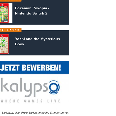
Pokémon Pokopia -
Nintendo Switch 2
SELLER NR. 3
Yoshi and the Mysterious
Book
Stellenanzeige: Freie Stellen an sechs Standorten von