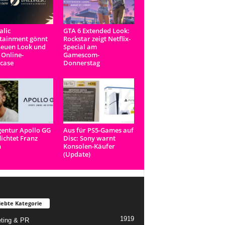
lic
GTA 6 Extended Look:
tainment gönnt
Rockstar zeigt Netflix-
neuen Look und
Special am
 Online-
Gamescom-
case
Donnerstag
entur Apollo GG
Aus für PS5-Games auf
lichtet Franz
Disc: Sony warnt
n
Konsolen-Käufer
(Update)
iebte Kategorie
1919
ting & PR