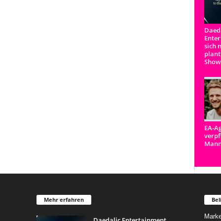
Daeda
Enter
sich 
plant
Show
EA-Ag
verpf
Man
Mehr erfahren
Bel
Marke
Daedalic Entertainment