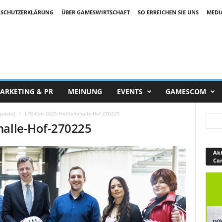
SCHUTZERKLÄRUNG
ÜBER GAMESWIRTSCHAFT
SO ERREICHEN SIE UNS
MEDI
ARKETING & PR
MEINUNG
EVENTS
GAMESCOM
pdate)
LFG-Con-2025-Freiheitshalle-Hof-270225
halle-Hof-270225
Akt
Ca