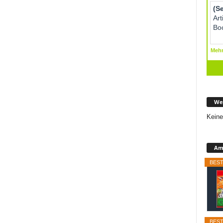
We
Keine
Ama
BEST
BEST