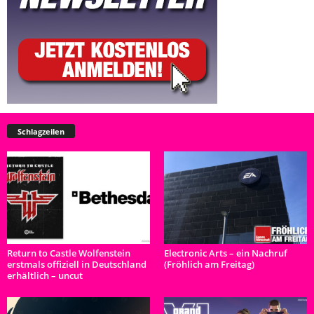
Schlagzeilen
Return to Castle Wolfenstein
Electronic Arts – ein Nachruf
erstmals offiziell in Deutschland
(Fröhlich am Freitag)
erhältlich – uncut