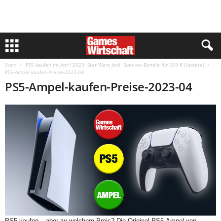
Start
PS5 kaufen im April 2023: Star Wars Jedi: Survivor-Bundle für 569 € (Update)
PS5-Ampel-kaufen-Preise-2023-04
PS5-Ampel-kaufen-Preise-2023-04
PS5 kaufen – aber zu welchem Preis? Die Original PS5-Ampel von