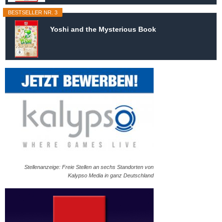
BESTSELLER NR. 3
Yoshi and the Mysterious Book
Stellenanzeige: Freie Stellen an sechs Standorten von
Kalypso Media in ganz Deutschland