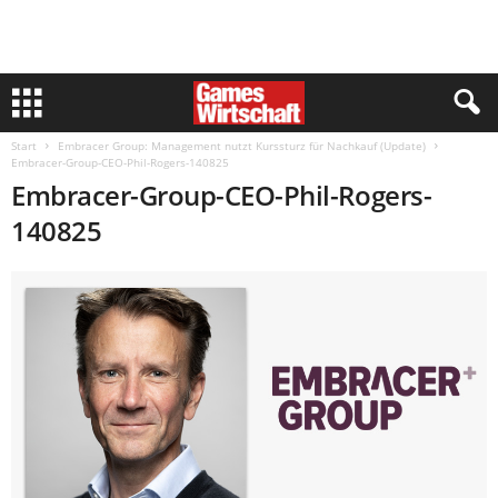
Start
Embracer Group: Management nutzt Kurssturz für Nachkauf (Update)
Embracer-Group-CEO-Phil-Rogers-140825
Embracer-Group-CEO-Phil-Rogers-
140825