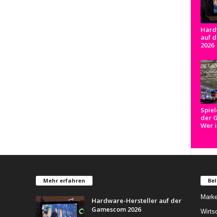
Hard
auf 
2026
Spiel
der 
Wer i
Mehr erfahren
Bel
Marke
Hardware-Hersteller auf der
Gamescom 2026
Wirts