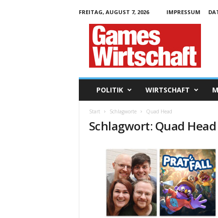
FREITAG, AUGUST 7, 2026
IMPRESSUM
DA
G
a
m
e
s
W
i
POLITIK
WIRTSCHAFT
M
r
t
Start
Schlagworte
Quad Head
s
Schlagwort: Quad Head
c
h
a
f
t
.
d
e