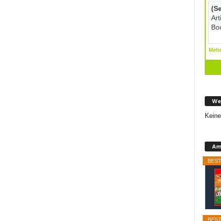
We
Keine
Am
BEST
BEST