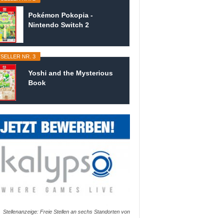
Pokémon Pokopia -
Nintendo Switch 2
SELLER NR. 3
Yoshi and the Mysterious
Book
Stellenanzeige: Freie Stellen an sechs Standorten von