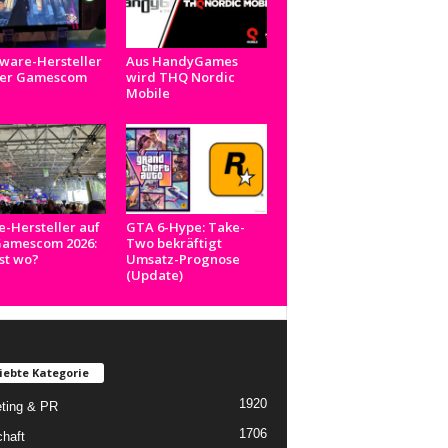
ware-Hersteller
Aus HandyGames
der Gamescom
wird THQ Nordic
Mobile
e-Hersteller auf
GTA 6-Hype: Take-
Gamescom 2026:
Two bekräftigt
st wo?
Umsatz-Prognose
(Update)
iebte Kategorie
1920
ting & PR
1706
chaft