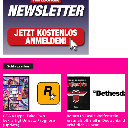
Schlagzeilen
GTA 6-Hype: Take-Two
Return to Castle Wolfenstein
bekräftigt Umsatz-Prognose
erstmals offiziell in Deutschland
(Update)
erhältlich – uncut