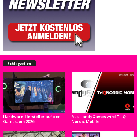
Schlagzeilen
Hardware-Hersteller auf der
Aus HandyGames wird THQ
Gamescom 2026
Nordic Mobile