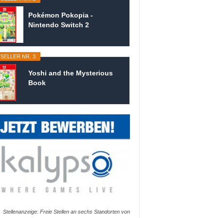
Pokémon Pokopia -
Nintendo Switch 2
SELLER NR. 3
Yoshi and the Mysterious
Book
Stellenanzeige: Freie Stellen an sechs Standorten von