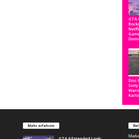
GTA 6
Rocks
Netfl
Game
Donn
Disc
Sony
Warnh
Kart
Mehr erfahren
Bel
Marke
GTA 6 Extended Look: