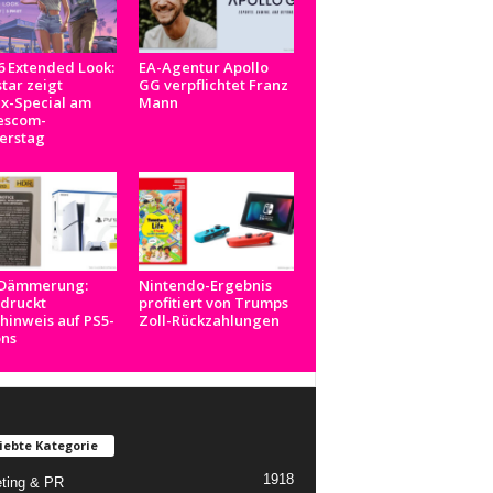
 Extended Look:
EA-Agentur Apollo
tar zeigt
GG verpflichtet Franz
ix-Special am
Mann
scom-
erstag
-Dämmerung:
Nintendo-Ergebnis
 druckt
profitiert von Trumps
inweis auf PS5-
Zoll-Rückzahlungen
ons
iebte Kategorie
1918
ting & PR