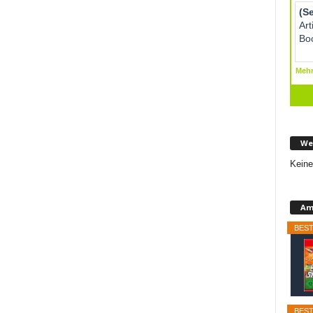
We
Keine
Am
BEST
BEST