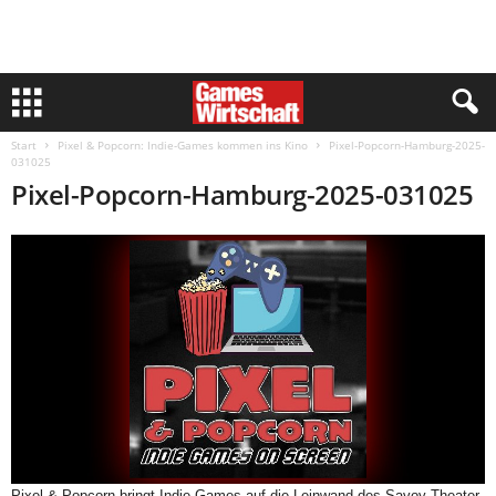
Start
Pixel & Popcorn: Indie-Games kommen ins Kino
Pixel-Popcorn-Hamburg-2025-
031025
Pixel-Popcorn-Hamburg-2025-031025
Pixel & Popcorn bringt Indie-Games auf die Leinwand des Savoy Theater