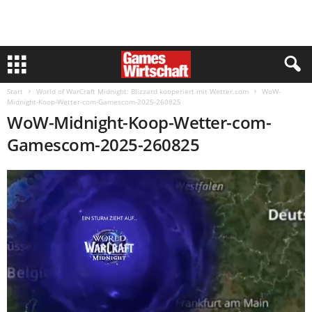
Start
World of WarCraft Midnight: Blizzard kooperiert mit Wetter.com
WoW-
Midnight-Koop-Wetter-com-Gamescom-2025-260825
WoW-Midnight-Koop-Wetter-com-
Gamescom-2025-260825